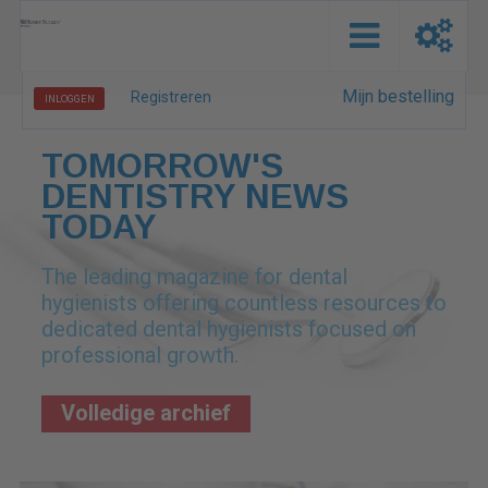
Mijn bestelling
Registreren
INLOGGEN
TOMORROW'S
DENTISTRY NEWS
TODAY
The leading magazine for dental
hygienists offering countless resources to
dedicated dental hygienists focused on
professional growth.
Volledige archief