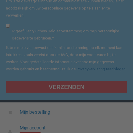
Om u de gevraagde inhoud en communicatie te kunnen bieden, is het
noodzakelijk om uw persoonlijke gegevens op te slaan en te
verwerken.
Ik geef Henry Schein België toestemming om mijn persoonlijke
gegevens te gebruiken.
*
Ik ben me ervan bewust dat ik mijn toestemming op elk moment kan
intrekken, zoals vereist door de AVG, door mijn voorkeuren bij te
werken. Voor gedetailleerde informatie over hoe mijn gegevens
worden gebruikt en beschermd, zal ik de
Privacyverklaring raadplegen
.
Mijn bestelling
Mijn account