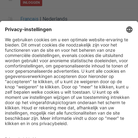
INLOGGEN
Français
|
Nederlands
Informatie over Henry Schein
Algemene startpagina
Startpagina
Siteoverzicht
Privacybeleid