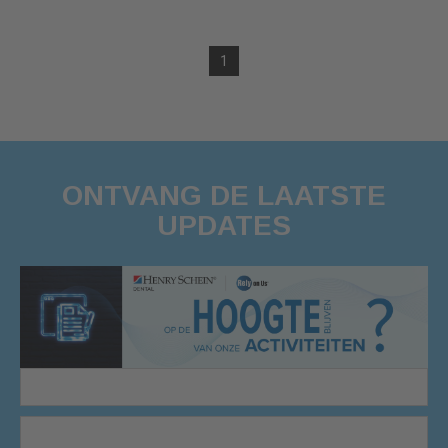
1
ONTVANG DE LAATSTE
UPDATES