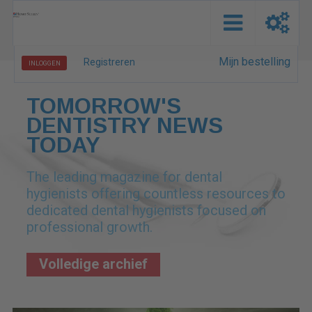
Mijn bestelling
Registreren
INLOGGEN
TOMORROW'S
DENTISTRY NEWS
TODAY
The leading magazine for dental
hygienists offering countless resources to
dedicated dental hygienists focused on
professional growth.
Volledige archief