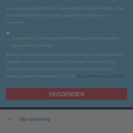
Om u de gevraagde inhoud en communicatie te kunnen bieden, is het
noodzakelijk om uw persoonlijke gegevens op te slaan en te
verwerken.
Ik geef Henry Schein België toestemming om mijn persoonlijke
gegevens te gebruiken.
*
Ik ben me ervan bewust dat ik mijn toestemming op elk moment kan
intrekken, zoals vereist door de AVG, door mijn voorkeuren bij te
werken. Voor gedetailleerde informatie over hoe mijn gegevens
worden gebruikt en beschermd, zal ik de
Privacyverklaring raadplegen
.
Mijn bestelling