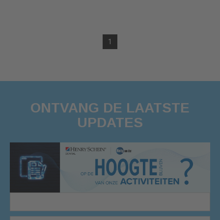
1
ONTVANG DE LAATSTE
UPDATES