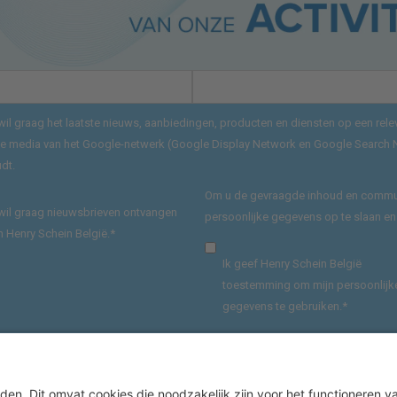
 wil graag het laatste nieuws, aanbiedingen, producten en diensten op een re
le media van het Google-netwerk (Google Display Network en Google Search Net
dt.
Om u de gevraagde inhoud en communi
 wil graag nieuwsbrieven ontvangen
persoonlijke gegevens op te slaan en
n Henry Schein België.
*
Ik geef Henry Schein België
toestemming om mijn persoonlijk
gegevens te gebruiken.
*
Privacyverklaring raadplegen
.