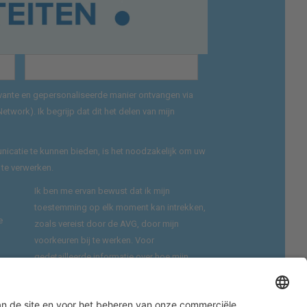
levante en gepersonaliseerde manier ontvangen via
work). Ik begrijp dat dit het delen van mijn
catie te kunnen bieden, is het noodzakelijk om uw
 te verwerken.
Ik ben me ervan bewust dat ik mijn
toestemming op elk moment kan intrekken,
e
zoals vereist door de AVG, door mijn
voorkeuren bij te werken. Voor
gedetailleerde informatie over hoe mijn