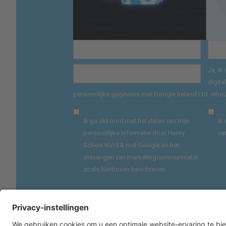
Ja, ik
digita
persoonlijke gegevens met Google Ireland Ltd. inhou
Ik ga akkoord met het delen van mijn
Ik
persoonlijke informatie door Henry
va
Schein NV/SA met Google en het
ontvangen van marketingcommunicatie
zoals hierboven beschreven.
gegevens worden gebruikt en beschermd, zal ik de