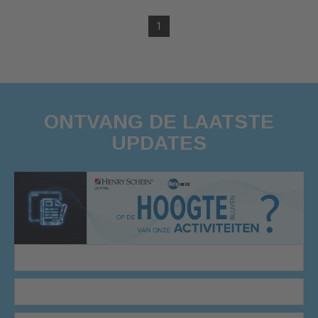
1
ONTVANG DE LAATSTE
UPDATES