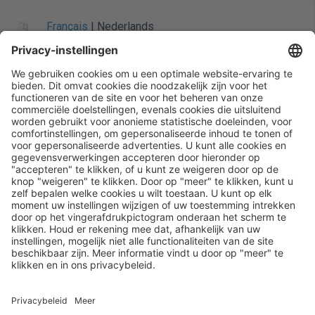
Français
|
Nederlands
Informatie over Henry Schein
Algemene startpagina
Startpagina
Siteoverzicht
Privacybeleid
Leveringsvoorwaarden