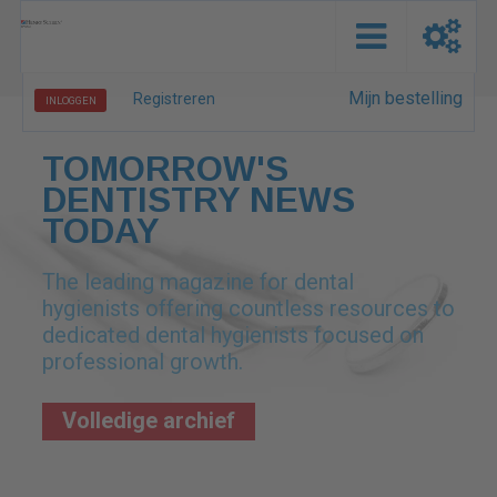
Mijn bestelling
Registreren
INLOGGEN
TOMORROW'S
DENTISTRY NEWS
TODAY
The leading magazine for dental
hygienists offering countless resources to
dedicated dental hygienists focused on
professional growth.
Volledige archief