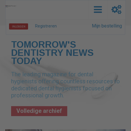
Mijn bestelling
Registreren
INLOGGEN
TOMORROW'S
DENTISTRY NEWS
TODAY
The leading magazine for dental
hygienists offering countless resources to
dedicated dental hygienists focused on
professional growth.
Volledige archief