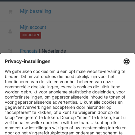
Mijn bestelling
Mijn account
INLOGGEN
Français
|
Nederlands
Informatie over Henry Schein
Algemene startpagina
Startpagina
Siteoverzicht