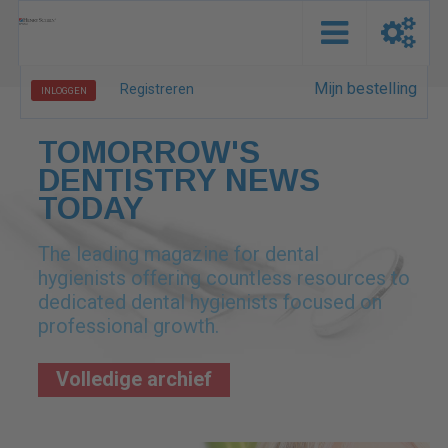
Mijn bestelling
Registreren
INLOGGEN
TOMORROW'S
DENTISTRY NEWS
TODAY
The leading magazine for dental
hygienists offering countless resources to
dedicated dental hygienists focused on
professional growth.
Volledige archief