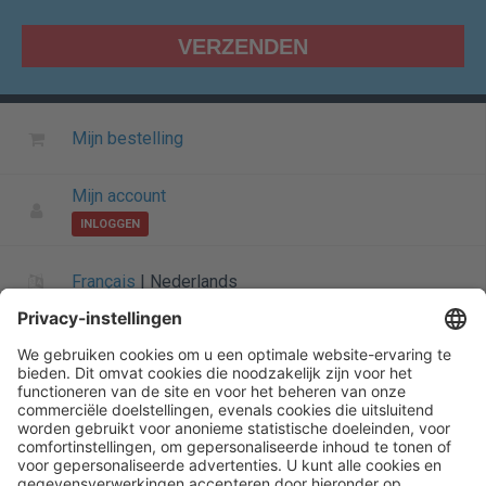
Mijn bestelling
Mijn account
INLOGGEN
Français
|
Nederlands
Informatie over Henry Schein
Algemene startpagina