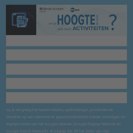
Ja, ik wil graag het laatste nieuws, aanbiedingen, producten en
diensten op een relevante en gepersonaliseerde manier ontvangen via
digitale media van het Google-netwerk (Google Display Network en
Google Search Network). Ik begrijp dat dit het delen van mijn