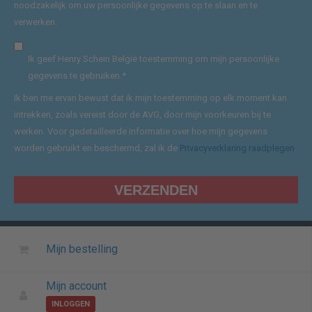
noodzakelijk om uw persoonlijke gegevens op te slaan en te
verwerken.
Ik geef Henry Schein België toestemming om mijn persoonlijke
gegevens te gebruiken.
*
Ik ben me ervan bewust dat ik mijn toestemming op elk moment kan
intrekken, zoals vereist door de AVG, door mijn voorkeuren bij te
werken. Voor gedetailleerde informatie over hoe mijn gegevens
worden gebruikt en beschermd, zal ik de
Privacyverklaring raadplegen
.
Mijn bestelling
Mijn account
INLOGGEN