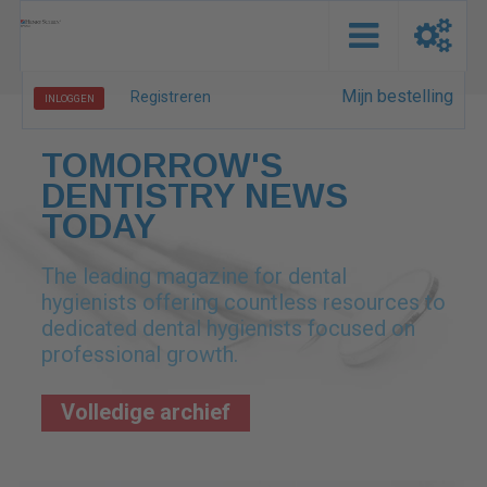
Mijn bestelling
Registreren
INLOGGEN
TOMORROW'S
DENTISTRY NEWS
TODAY
The leading magazine for dental
hygienists offering countless resources to
dedicated dental hygienists focused on
professional growth.
Volledige archief