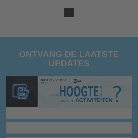
1
ONTVANG DE LAATSTE
UPDATES