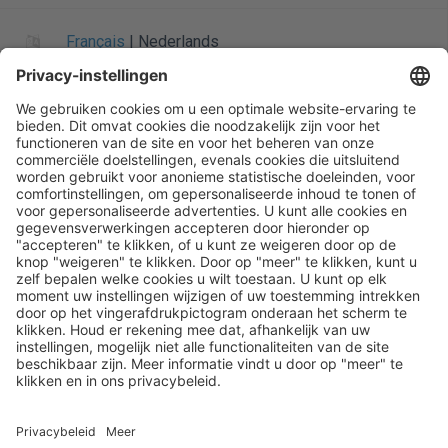
Français
|
Nederlands
Informatie over Henry Schein
Algemene startpagina
Startpagina
Siteoverzicht
Privacybeleid
Leveringsvoorwaarden