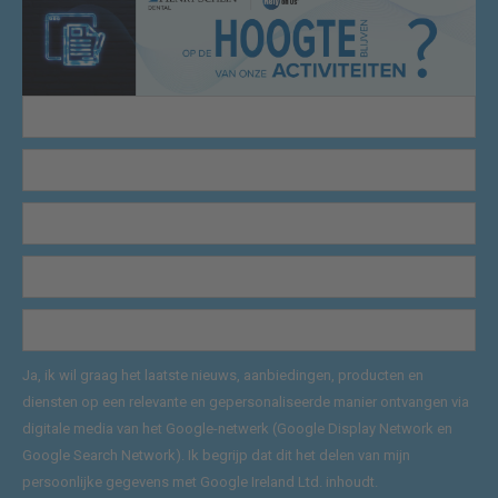
Ja, ik wil graag het laatste nieuws, aanbiedingen, producten en
diensten op een relevante en gepersonaliseerde manier ontvangen via
digitale media van het Google-netwerk (Google Display Network en
Google Search Network). Ik begrijp dat dit het delen van mijn
persoonlijke gegevens met Google Ireland Ltd. inhoudt.