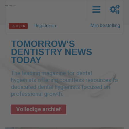
Mijn bestelling
Registreren
INLOGGEN
TOMORROW'S
DENTISTRY NEWS
TODAY
The leading magazine for dental
hygienists offering countless resources to
dedicated dental hygienists focused on
professional growth.
Volledige archief