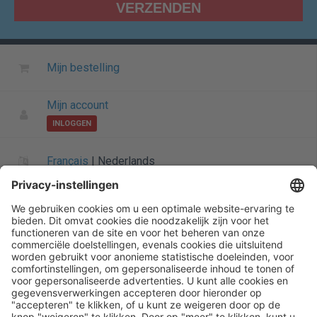
Mijn bestelling
Mijn account
INLOGGEN
Français
|
Nederlands
Informatie over Henry Schein
Algemene startpagina
Startpagina