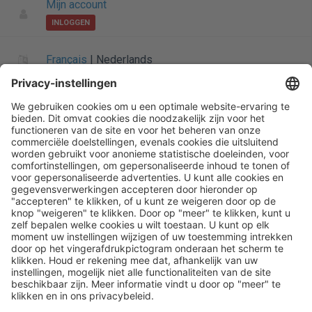
Mijn account
INLOGGEN
Français
|
Nederlands
Informatie over Henry Schein
Algemene startpagina
Startpagina
Siteoverzicht
Privacybeleid