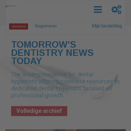
Mijn bestelling
Registreren
INLOGGEN
TOMORROW'S
DENTISTRY NEWS
TODAY
The leading magazine for dental
hygienists offering countless resources to
dedicated dental hygienists focused on
professional growth.
Volledige archief