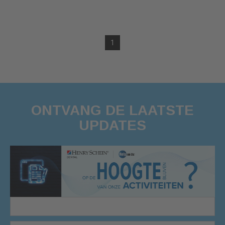
1
ONTVANG DE LAATSTE
UPDATES