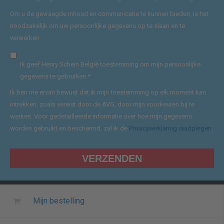
Om u de gevraagde inhoud en communicatie te kunnen bieden, is het
noodzakelijk om uw persoonlijke gegevens op te slaan en te
verwerken.
Ik geef Henry Schein België toestemming om mijn persoonlijke
gegevens te gebruiken.
*
Ik ben me ervan bewust dat ik mijn toestemming op elk moment kan
intrekken, zoals vereist door de AVG, door mijn voorkeuren bij te
werken. Voor gedetailleerde informatie over hoe mijn gegevens
worden gebruikt en beschermd, zal ik de
Privacyverklaring raadplegen
.
Mijn bestelling