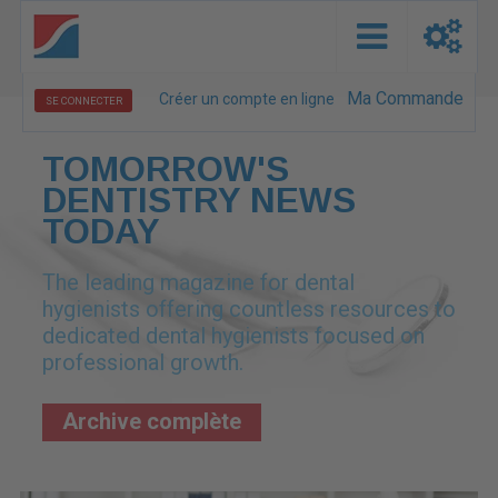
Ma Commande
Créer un compte en ligne
SE CONNECTER
TOMORROW'S
DENTISTRY NEWS
TODAY
The leading magazine for dental
hygienists offering countless resources to
dedicated dental hygienists focused on
professional growth.
Archive complète