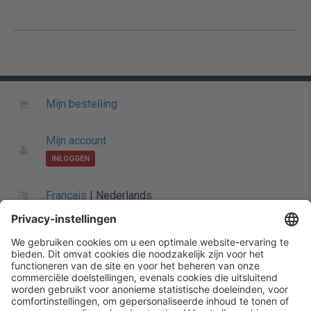
Mijn bestelling
Mijn account
INLOGGEN
Français
|
Nederlands
Informatie over Henry Schein
Algemene startpagina