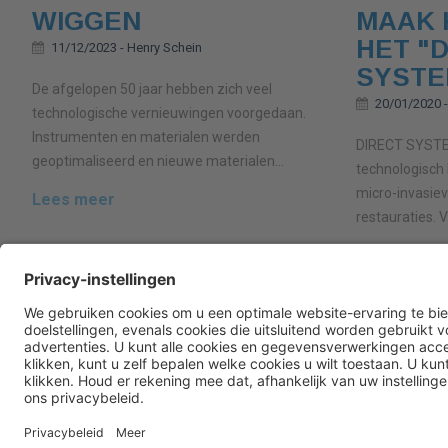
WIGGEN
MAAK 
HET "
11/12/2023 -
Henry Schein
SYSTE
De afgelopen 50 jaar hebben zich veel
20/01/2020 
technologische vernieuwingen voorgedaan.
Instrumenten en materialen werden
DIRECT SYSTEM
geoptimaliseerd en nieuwe materialen...
technologisch
micro-invasie
Lees meer
restauraties. V
Lees meer
Informatie over Henry Schei