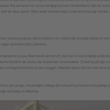
nadeel. Als iemand met acute tandpijn bij hem terechtkomt, lijkt de mens
j zelf de deur opent. Want welk onmens laat nu iemand met pijn verder 
rken vanuit je passie, blijven bijleren én voldoende energie steken in ee
je eigen grenzen (h)er)-kennen.
fantastische vrouw, Marinka Breemersch, die hem in zijn praktijk onderste
rkomt hierdoor de stress die chaos kan veroorzaken. Zowel hij als zijn 
elke zondagochtend zie je hem joggen. Marinka danst dat het een lieve lu
rkt er een jonge, vrouwelijke collega die ook perfect binnen het plaatje p
tijk van Eddy en Marinka.