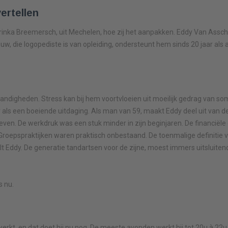
ertellen
nka Breemersch, uit Mechelen, hoe zij het aanpakken. Eddy Van Assche 
uw, die logopediste is van opleiding, ondersteunt hem sinds 20 jaar als a
mstandigheden. Stress kan bij hem voortvloeien uit moeilijk gedrag van s
er als een boeiende uitdaging. Als man van 59, maakt Eddy deel uit van d
heven. De werkdruk was een stuk minder in zijn beginjaren. De financiële 
 Groepspraktijken waren praktisch onbestaand. De toenmalige definitie
telt Eddy. De generatie tandartsen voor de zijne, moest immers uitsluite
s nu.
erkt, en dat doet hij nu nog. De meeste avonden werkt hij tot 20u à 22u.