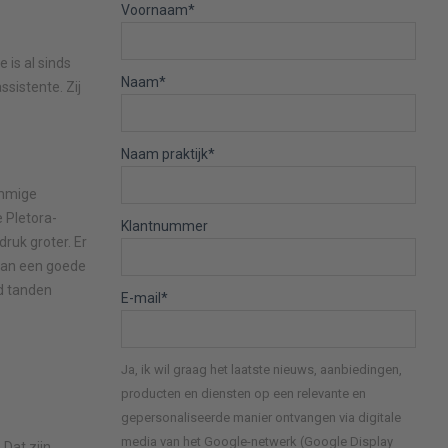
Voornaam
*
is al sinds
Naam
*
ssistente. Zij
Naam praktijk
*
ommige
e Pletora-
Klantnummer
druk groter. Er
 van een goede
nd tanden
E-mail
*
Ja, ik wil graag het laatste nieuws, aanbiedingen,
producten en diensten op een relevante en
gepersonaliseerde manier ontvangen via digitale
media van het Google-netwerk (Google Display
 Dat zijn