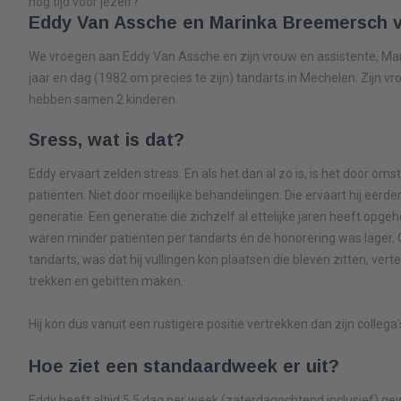
nog tijd voor jezelf?
Eddy Van Assche en Marinka Breemersch v
We vroegen aan Eddy Van Assche en zijn vrouw en assistente, Mari
jaar en dag (1982 om precies te zijn) tandarts in Mechelen. Zijn vro
hebben samen 2 kinderen.
Sress, wat is dat?
Eddy ervaart zelden stress. En als het dan al zo is, is het door o
patiënten. Niet door moeilijke behandelingen. Die ervaart hij eerd
generatie. Een generatie die zichzelf al ettelijke jaren heeft opge
waren minder patiënten per tandarts én de honorering was lager.
tandarts, was dat hij vullingen kon plaatsen die bleven zitten, ver
trekken en gebitten maken.
Hij kon dus vanuit een rustigere positie vertrekken dan zijn collega’
Hoe ziet een standaardweek er uit?
Eddy heeft altijd 5,5 dag per week (zaterdagochtend inclusief) gew