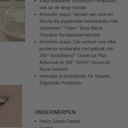
Kleur bekennen: esthetisch composiet,
ook op de lange termijn
Klinische casus: Herstel van vorm en
functie bij uitgebreide wortelcariës met
Solventum™ Filtek™ Easy Match
Flowable Restauratiemateriaal
Klinische casus: Eén cement voor elke
posterior restauratie met gebruik van
3M™ Scotchbond™ Universal Plus
Adhesive en 3M™ RelyX™ Universal
Resin Cement.
Innovatie in Endodontie: De Nieuwe
EdgeEndo Producten
ONDERWERPEN
Henry Schein Dental