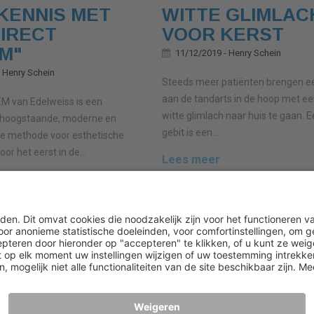
KENNIS MET
WITTE GLIMLAC
DIRECT
VOOR KERST
M"
11/12/2019 -
Henry Schein
-
Henry Schein
Steeds meer patiënten brengen e
aan de tandarts in de hoop met ee
 van Edelweiss is een
witte glimlach naar huis te gaan. 
 hoogstaande, moderne en
gebit is een...
ve methode voor esthetische
oor het eerst in de...
Lees meer
n
Algemene startpagina
Startpagina
Siteoverzicht
Privacybe
Voor hulp kunt u bellen naar +32/2 257 40 50
,
8u30 t/m 17u00
Copyright ® 2020 Henry Schein, Inc. Alle rechten voorbehouden.