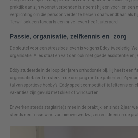
praktijk aan zijn woonst verbonden is, noemt hij een voor- en een 
verplichting om die persoon verder te helpen onafwendbaar, als hi
Terwijl ook een tandarts een privé-leven heeft uiteraard.
Passie, organisatie, zelfkennis en -zorg
De sleutel voor een stressloos leven is volgens Eddy tweeledig: We
organisatie. Alles staat en valt dan ook met goede assistentie en 
Eddy studeerde in de loop der jaren orthodontie bij. Hij heeft een 
organisatietalent en sterk in de omgang met de patiënten. Zij voo
tal van sportieve hobby’s. Eddy speelt competitief tafeltennis en 
vakanties zijn gevuld met skiën of windsurfen.
Er werken steeds stagiair(e)s mee in de praktijk, en sinds 2 jaar we
steeds een frisse wind van nieuwe werkwijzen en ideeën in de prak