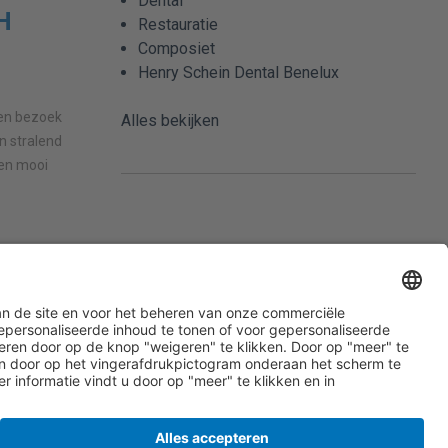
Dental
H
Restauratie
Composiet
Henry Schein Dental Benelux
en bezoek
Alles bekijken
n stralend
Een mooi
leid
Leveringsvoorwaarden