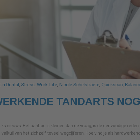
in Dental
,
Stress
,
Work-Life
,
Nicole Schelstraete
,
Quickscan
,
Balanc
WERKENDE TANDARTS NOG
 niks nieuws. Het aanbod is kleiner dan de vraag, is de eenvoudige reden
valkuil van het zichzelf teveel wegcijferen. Hoe vind je als hardwerken