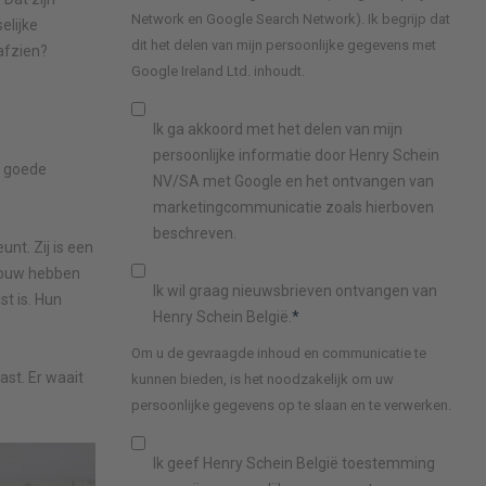
Network en Google Search Network). Ik begrijp dat
elijke
dit het delen van mijn persoonlijke gegevens met
afzien?
Google Ireland Ltd. inhoudt.
Ik ga akkoord met het delen van mijn
persoonlijke informatie door Henry Schein
n goede
NV/SA met Google en het ontvangen van
marketingcommunicatie zoals hierboven
beschreven.
unt. Zij is een
vrouw hebben
Ik wil graag nieuwsbrieven ontvangen van
st is. Hun
Henry Schein België.
*
Om u de gevraagde inhoud en communicatie te
ast. Er waait
kunnen bieden, is het noodzakelijk om uw
persoonlijke gegevens op te slaan en te verwerken.
Ik geef Henry Schein België toestemming